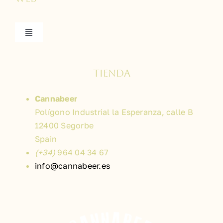
Toggle
Navigation
Inicio
TIENDA
Quienes somos
Cannabeer
Polígono Industrial la Esperanza, calle B
Contacto
12400 Segorbe
Spain
(+34)
964 04 34 67
Ingredientes
info@cannabeer.es
Fábrica
Premios