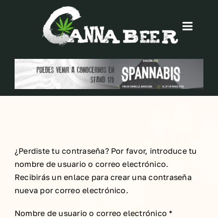
Saltar
al
Toggl
contenido
Navig
Home
Quienes somos
Products
Contacto
¿Perdiste tu contraseña? Por favor, introduce tu
nombre de usuario o correo electrónico.
Recibirás un enlace para crear una contraseña
WooCommerce Cart
nueva por correo electrónico.
Obligatorio
Nombre de usuario o correo electrónico
*